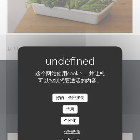
从 31/07/2026 到 17/08/2026 从 00H00 到 00H00
这个网站使用cookie， 并让您
Dante Restaurant
可以控制想要激活的内容。
((在新窗口中打开))
14 Rue de Paradis 75010 Paris
好的，全部接受
06 60 39 09 01
禁用
预订
个性化
保密政策
预订餐位
undefined