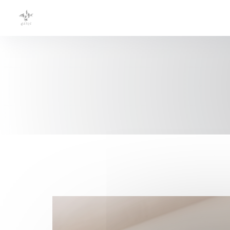
Πίνακας διαχείρισης "Μπισκότων" (Cookies)