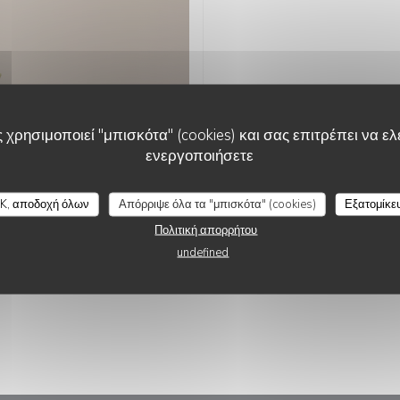
ΑΠΌ 31/07/2026 ΠΡΟ
ΤΗΝ 00H00
 χρησιμοποιεί "μπισκότα" (cookies) και σας επιτρέπει να ελέ
ενεργοποιήσετε
K, αποδοχή όλων
Απόρριψε όλα τα "μπισκότα" (cookies)
Εξατομίκε
Πολιτική απορρήτου
undefined