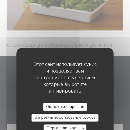
С 31/07/2026 ДО 17/08/2026 С 00H00 ДО 00H00
Этот сайт использует кукис
Dante Restaurant
и позволяет вам
контролировать сервисы
которые вы хотите
((открывается в но
14 Rue de Paradis 75010 Paris
активировать
06 60 39 09 01
Ок, все активировать
БРОНИРОВАНИЕ
Запретить использование cookies
Персонализировать
ЗАБРОНИРОВАТЬ СТОЛИК