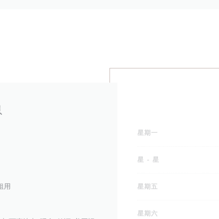
息
星期一
制
星
-
星
租用
星期五
星期六