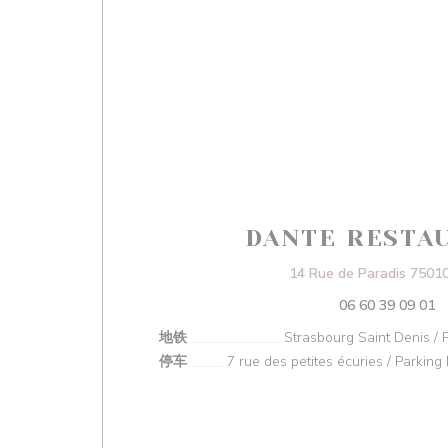
DANTE RESTA
14 Rue de Paradis 75010
06 60 39 09 01
地铁
Strasbourg Saint Denis / P
停车
7 rue des petites écuries / Park