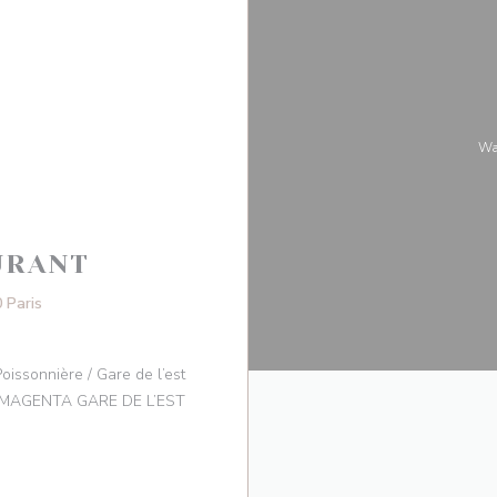
W
URANT
((在新窗口中打开))
 Paris
oissonnière / Gare de l’est
ing MAGENTA GARE DE L’EST