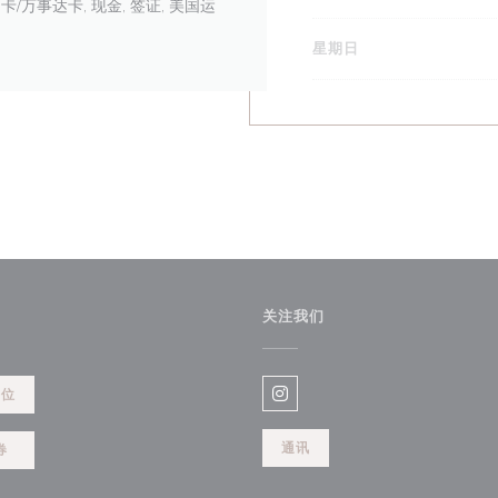
, 欧洲卡/万事达卡, 现金, 签证, 美国运
星期日
关注我们
餐位
Instagram ((在新窗口中打开)
通讯
券