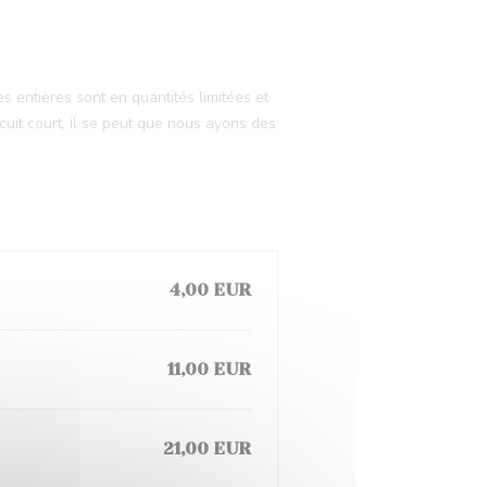
R
s entières sont en quantités limitées et
cuit court, il se peut que nous ayons des
4,00 EUR
11,00 EUR
21,00 EUR