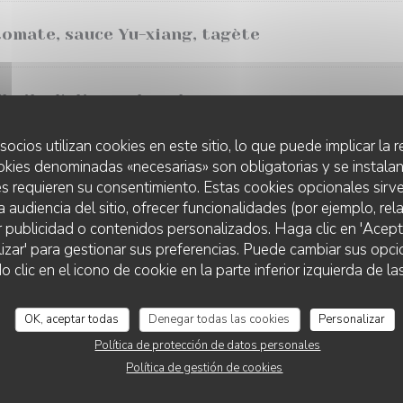
tomate, sauce Yu-xiang, tagète
'huile d'olive, palourdes
socios utilizan cookies en este sitio, lo que puede implicar la
us de volaille et huile de vanille, citron caviar
okies denominadas «necesarias» son obligatorias y se instalan
s requieren su consentimiento. Estas cookies opcionales sirve
a audiencia del sitio, ofrecer funcionalidades (por ejemplo, re
r publicidad o contenidos personalizados. Haga clic en 'Acept
es lacto fermentées, crème d'oseille, pain de 
lizar' para gestionar sus preferencias. Puede cambiar sus opci
lic en el icono de cookie en la parte inferior izquierda de las
ia, jus corsé et petit pois
OK, aceptar todas
Denegar todas las cookies
Personalizar
Política de protección de datos personales
e terre nouvelle et épinards
Política de gestión de cookies
 limitée. Possibilité de réserver à l'avance. Prix à la pièce, selon la ma