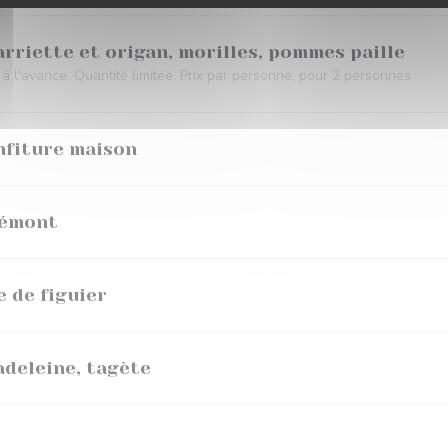
arriette et origan, morilles, pommes paille
r à l'avance. Quantité limitée. Prix par personne, pour 2 personnes
nfiture maison
iémont
e de figuier
madeleine, tagète