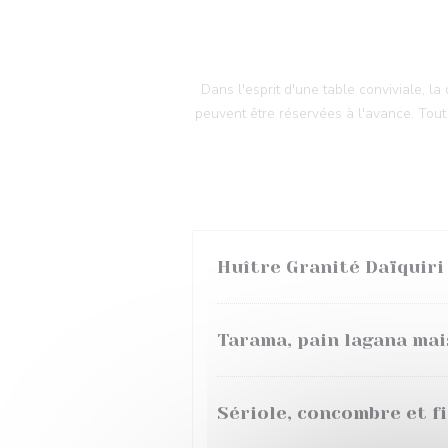
Dans l'esprit d'une table conviviale, l
peuvent être réservées à l'avance. Tout 
Huître Granité Daïquiri
Tarama, pain lagana ma
Sériole, concombre et f