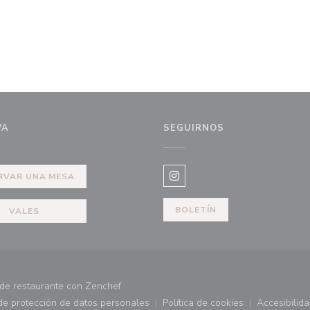
VA
SEGUIRNOS
tana))
RVAR UNA MESA
Instagram ((abre en una nue
BOLETÍN
VALES
((abre en una nueva ventana))
de restaurante con
Zenchef
 de protección de datos personales
Política de cookies
Accesibilid