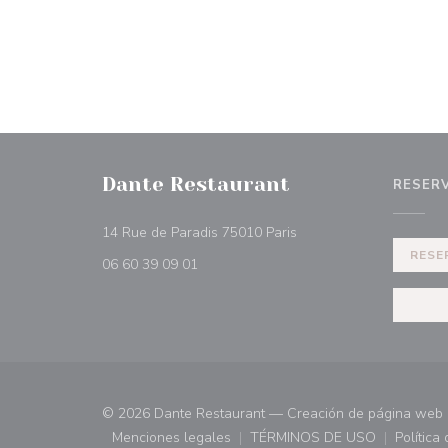
Dante Restaurant
RESER
((abre en una nueva ven
14 Rue de Paradis 75010 Paris
RESE
06 60 39 09 01
© 2026 Dante Restaurant — Creación de página web 
Menciones legales
TÉRMINOS DE USO
Política