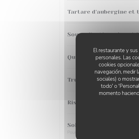
Tartare d'aubergine et 
Soupe d'orties, glace à l
El restaurante y sus 
Quenelle, fumet réduit, j
personales. Las co
cookies opcionale
navegación, medir l
sociales) o mostra
Truite de Banka, myrtill
todo' o 'Persona
momento haciendo c
Ris de veau, crème d'acac
Sole Meunière, pomme d
Pour 2 personnes. Produit en quantité