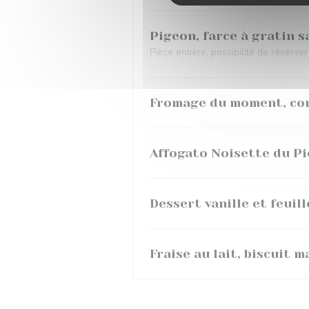
Pigeon, farce à gratin s
Pièce entière, possibilité de réserve
Fromage du moment, co
Affogato Noisette du P
Dessert vanille et feuill
Fraise au lait, biscuit 