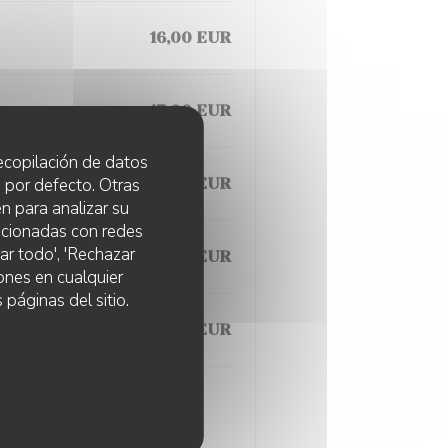
16,00 EUR
17,00 EUR
 recopilación de datos
 por defecto. Otras
21,00 EUR
n para analizar su
lacionadas con redes
ar todo', 'Rechazar
semoule
27,00 EUR
ones en cualquier
 páginas del sitio.
31,00 EUR
rée