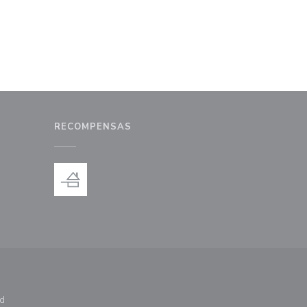
RECOMPENSAS
va ventana))
ad