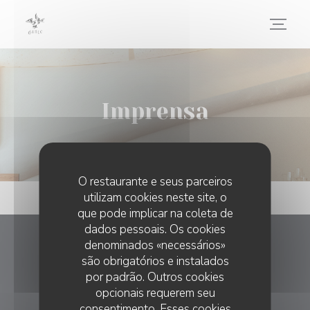
Painel de Gerenciamento de Cookies
Imprensa
O restaurante e seus parceiros
utilizam cookies neste site, o
que pode implicar na coleta de
dados pessoais. Os cookies
denominados «necessários»
Dante Restaurant
são obrigatórios e instalados
por padrão. Outros cookies
((abre numa nova ja
14 Rue de Paradis 75010 Paris
opcionais requerem seu
06 60 39 09 01
consentimento. Esses cookies