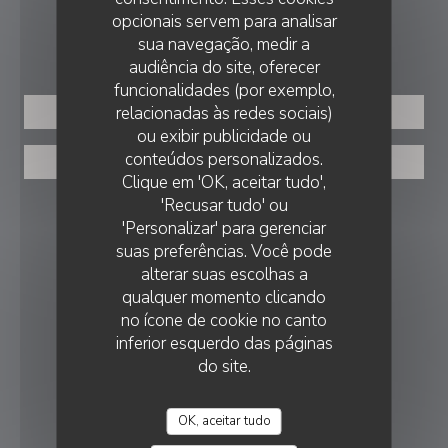
opcionais servem para analisar
sua navegação, medir a
RESERVA
audiência do site, oferecer
funcionalidades (por exemplo,
relacionadas às redes sociais)
RESERVAR UMA MESA
ou exibir publicidade ou
conteúdos personalizados.
VOUCHERS
Clique em 'OK, aceitar tudo',
'Recusar tudo' ou
SIGA-NOS
'Personalizar' para gerenciar
suas preferências. Você pode
alterar suas escolhas a
Instagram ((abre numa nova janel
qualquer momento clicando
no ícone de cookie no canto
NEWSLETTER
inferior esquerdo das páginas
do site.
PRÉMIOS
OK, aceitar tudo