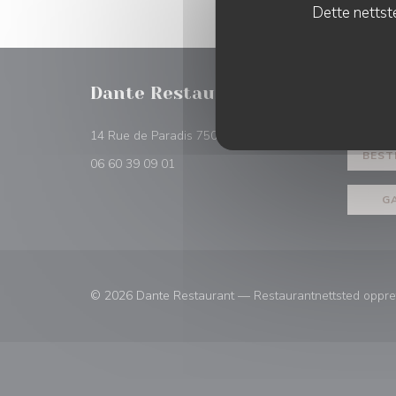
Dette nettste
Dante Restaurant
BESTIL
((åpner i et nytt vindu))
14 Rue de Paradis 75010 Paris
BEST
06 60 39 09 01
G
© 2026 Dante Restaurant — Restaurantnettsted oppre