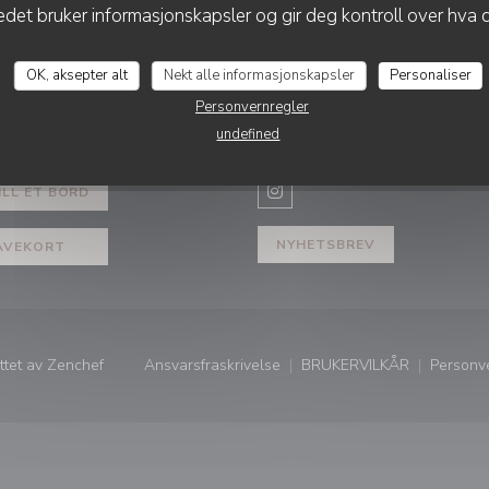
det bruker informasjonskapsler og gir deg kontroll over hva d
OK, aksepter alt
Nekt alle informasjonskapsler
Personaliser
Personvernregler
LING
FØLG OSS
undefined
ILL ET BORD
Instagram ((åpner i et nytt vi
NYHETSBREV
AVEKORT
((åpner i et nytt vindu))
ttet av
Zenchef
Ansvarsfraskrivelse
BRUKERVILKÅR
Personv
((åpner i et nytt vindu))
((åpner i et nytt vi