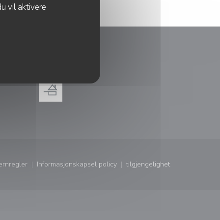
u vil aktivere
BELØNNINGER
ndu))
ernregler
Informasjonskapsel policy
tilgjengelighet
ndu))
((åpner i et nytt vindu))
((åpner i et nytt vindu))
((åpner i et nytt vindu))