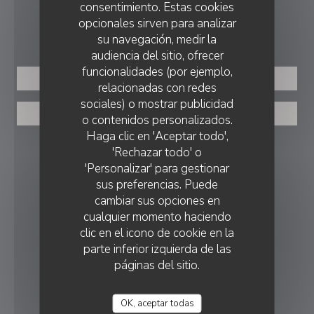
consentimiento. Estas cookies
opcionales sirven para analizar
RESERVA
su navegación, medir la
audiencia del sitio, ofrecer
funcionalidades (por ejemplo,
RESERVAR UNA MESA
relacionadas con redes
sociales) o mostrar publicidad
VALES
o contenidos personalizados.
Haga clic en 'Aceptar todo',
'Rechazar todo' o
SEGUIRNOS
'Personalizar' para gestionar
sus preferencias. Puede
cambiar sus opciones en
Instagram ((abre en una nueva v
cualquier momento haciendo
clic en el icono de cookie en la
BOLETÍN
parte inferior izquierda de las
páginas del sitio.
RECOMPENSAS
OK, aceptar todas