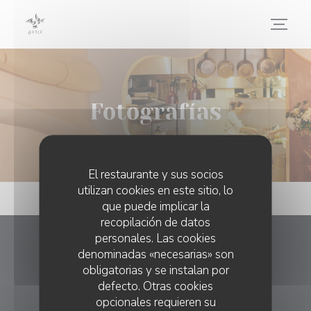
Personalización de sus opciones de cookies
Fotografías
El restaurante y sus socios
utilizan cookies en este sitio, lo
que puede implicar la
recopilación de datos
personales. Las cookies
Dante Restaurant
denominadas «necesarias» son
obligatorias y se instalan por
((abre en una nueva
14 Rue de Paradis 75010 Paris
defecto. Otras cookies
opcionales requieren su
06 60 39 09 01